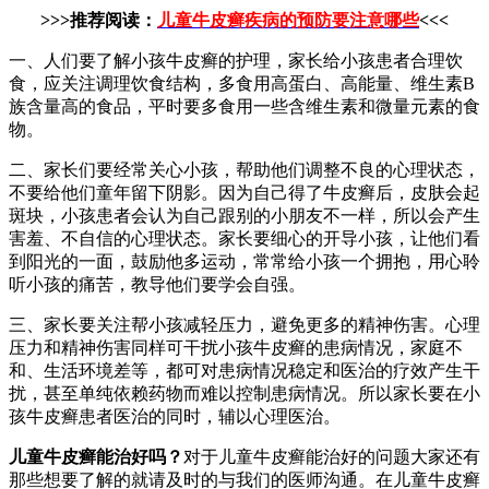
>>>推荐阅读：
儿童牛皮癣疾病的预防要注意哪些
<<<
一、人们要了解小孩牛皮癣的护理，家长给小孩患者合理饮
食，应关注调理饮食结构，多食用高蛋白、高能量、维生素B
族含量高的食品，平时要多食用一些含维生素和微量元素的食
物。
二、家长们要经常关心小孩，帮助他们调整不良的心理状态，
不要给他们童年留下阴影。因为自己得了牛皮癣后，皮肤会起
斑块，小孩患者会认为自己跟别的小朋友不一样，所以会产生
害羞、不自信的心理状态。家长要细心的开导小孩，让他们看
到阳光的一面，鼓励他多运动，常常给小孩一个拥抱，用心聆
听小孩的痛苦，教导他们要学会自强。
三、家长要关注帮小孩减轻压力，避免更多的精神伤害。心理
压力和精神伤害同样可干扰小孩牛皮癣的患病情况，家庭不
和、生活环境差等，都可对患病情况稳定和医治的疗效产生干
扰，甚至单纯依赖药物而难以控制患病情况。所以家长要在小
孩牛皮癣患者医治的同时，辅以心理医治。
儿童牛皮癣能治好吗？
对于儿童牛皮癣能治好的问题大家还有
那些想要了解的就请及时的与我们的医师沟通。在儿童牛皮癣