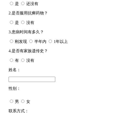
是
还没有
2.是否服用抗癣药物？
是
没有
3.患病时间有多久？
刚发现
半年内
1年以上
4.是否有家族遗传史？
有
没有
姓名：
性别：
男
女
今天日期：
联系方式：