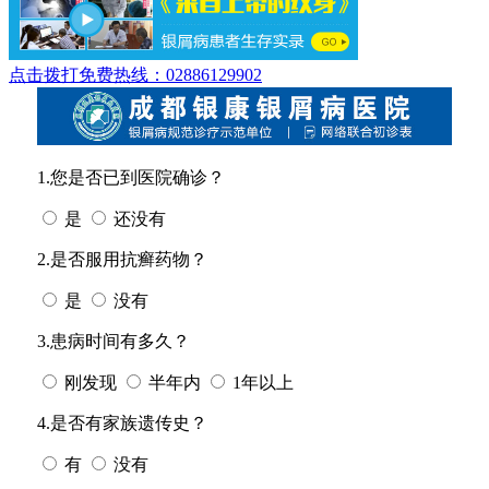
点击拨打免费热线：02886129902
1.您是否已到医院确诊？
是
还没有
2.是否服用抗癣药物？
是
没有
3.患病时间有多久？
刚发现
半年内
1年以上
4.是否有家族遗传史？
有
没有