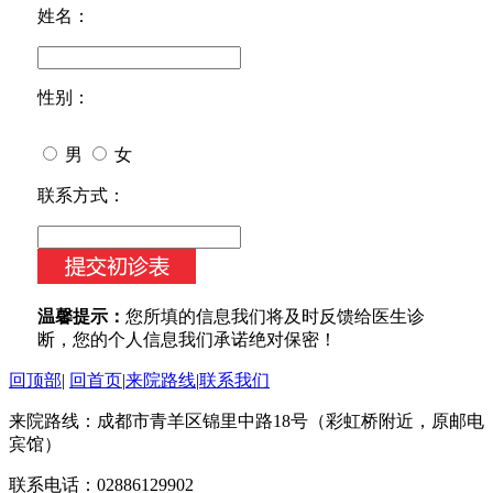
姓名：
性别：
男
女
今天日期：
联系方式：
温馨提示：
您所填的信息我们将及时反馈给医生诊
断，您的个人信息我们承诺绝对保密！
回顶部
|
回首页
|
来院路线
|
联系我们
来院路线：成都市青羊区锦里中路18号（彩虹桥附近，原邮电
宾馆）
联系电话：02886129902