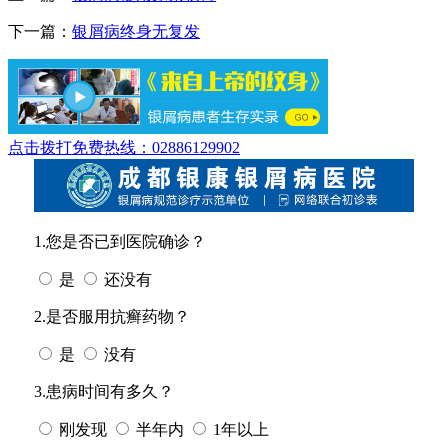
下一篇：
银屑病终身无复发
点击拨打免费热线：02886129902
1.您是否已到医院确诊？
是
还没有
2.是否服用抗癣药物？
是
没有
3.患病时间有多久？
刚发现
半年内
1年以上