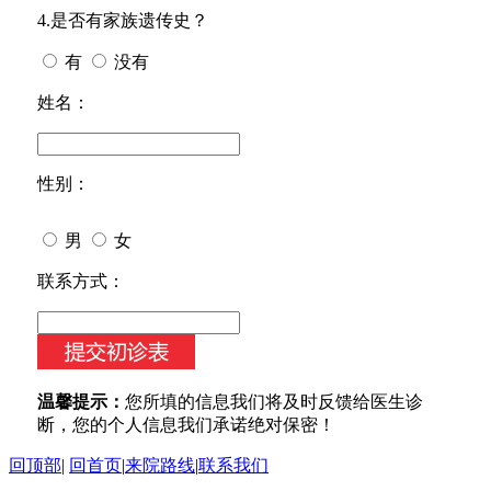
4.是否有家族遗传史？
有
没有
姓名：
性别：
男
女
今天日期：
联系方式：
温馨提示：
您所填的信息我们将及时反馈给医生诊
断，您的个人信息我们承诺绝对保密！
回顶部
|
回首页
|
来院路线
|
联系我们