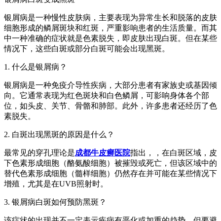
银屑病是一种慢性皮肤病，主要表现为异常生长和脱落的皮肤
细胞形成的鳞屑斑块和红斑，严重影响患者的生活质量。而其
中一种准确的症状就是色素脱失，即皮肤出现白斑。但在某些
情况下，这些白斑或部分白斑可能会出现黑斑。
1. 什么是银屑病？
银屑病是一种免疫介导性疾病，大部分患者有家族史或基因倾
向。它通常表现为红色斑块和白色鳞屑，可影响身体各个部
位，如头皮、关节、骨骼和肺部。此外，许多患者还经历了色
素脱失。
2. 白斑出现黑斑的原因是什么？
最常见的穿孔理论是
成都牛皮癣医院
指出，，在白斑区域，皮
下色素形成细胞（酪氨酸细胞）被摧毁或死亡，但该区域中的
替代色素形成细胞（髓样细胞）仍然存在并可能在某些情况下
增殖，尤其是在UVB照射时。
3. 银屑病白斑如何预防黑斑？
该症状的出现并不一定表示疾病有恶化或加重的趋势，但要避