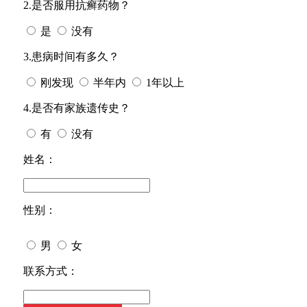
2.是否服用抗癣药物？
是
没有
3.患病时间有多久？
刚发现
半年内
1年以上
4.是否有家族遗传史？
有
没有
姓名：
性别：
男
女
今天日期：
联系方式：