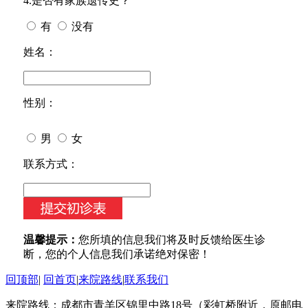
4.是否有家族遗传史？
有
没有
姓名：
性别：
男
女
今天日期：
联系方式：
温馨提示：
您所填的信息我们将及时反馈给医生诊
断，您的个人信息我们承诺绝对保密！
回顶部
|
回首页
|
来院路线
|
联系我们
来院路线：成都市青羊区锦里中路18号（彩虹桥附近，原邮电