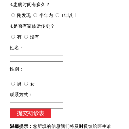
3.患病时间有多久？
刚发现
半年内
1年以上
4.是否有家族遗传史？
有
没有
姓名：
性别：
男
女
今天日期：
联系方式：
温馨提示：
您所填的信息我们将及时反馈给医生诊