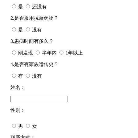
是
还没有
2.是否服用抗癣药物？
是
没有
3.患病时间有多久？
刚发现
半年内
1年以上
4.是否有家族遗传史？
有
没有
姓名：
性别：
男
女
今天日期：
联系方式：