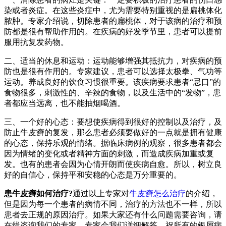
染或者炎症。在这些炎症中，尤为需要特别重视的是扁桃体化
脓肿。专家介绍说，切除患者的扁桃体，对于该病的治疗和预
防都是很有帮助作用的。在疾病的好发季节里，患者可以提前
服用抗复发药物。
二、适当的休息和运动：运动能够增强其抵抗力，对疾病的预
防也是很有作用的。专家建议，患者可以选择太极拳、气功等
运动。养成良好的饮食习惯很重要。该疾病要求患者“忌口”的
食物很多，刺激性的、辛辣的食物，以及生活中的“发物”，患
者都应当远离，也不能抽烟喝酒。
三、一个好的心态：要想使疾病得到很好的控制以及治疗，及
防止牛皮癣的复发，那么患者必须要做好的一点就是拥有健康
的心态，保持乐观的情绪。据临床病例的观察，很多患者都会
因为情绪的变化或者精神方面的刺激，而造成疾病加重或复
发。也有的患者会因为心情开朗而使疾病自愈。所以，树立良
好的自信心，保持平和安稳的心态是万分重要的。
患牛皮癣如何治疗?
通过以上专家对
牛皮癣怎么治疗
的介绍，
但是因为每一个患者的病情不同，治疗的方法也不一样，所以
患者去正规的原因治疗。如果大家还有什么问题需要咨询，请
在线咨询我们的专家，专家会我们详细解答。祝所有的银屑病