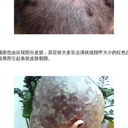
颜面也会出现部分皮损，其症状大多呈点滴状或指甲大小的红色
较厚而引起条状皮肤裂隙。