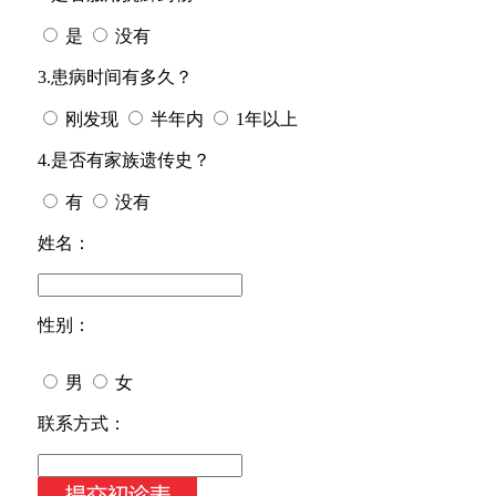
是
没有
3.患病时间有多久？
刚发现
半年内
1年以上
4.是否有家族遗传史？
有
没有
姓名：
性别：
男
女
今天日期：
联系方式：