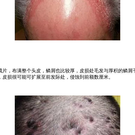
成片，布满整个头皮，鳞屑也比较厚，皮损处毛发与厚积的鳞屑干
，皮损很可能可扩展至前发际处，侵蚀到前额数厘米。