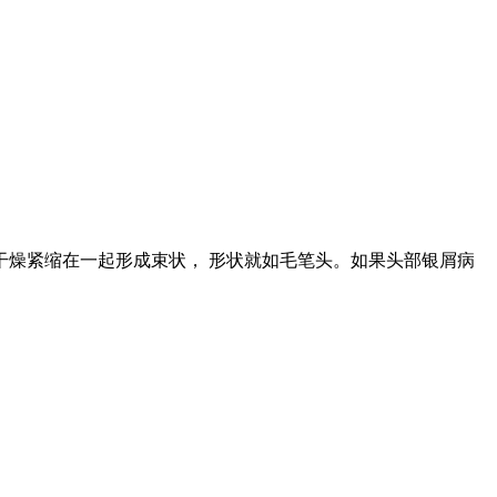
燥紧缩在一起形成束状， 形状就如毛笔头。如果头部银屑病