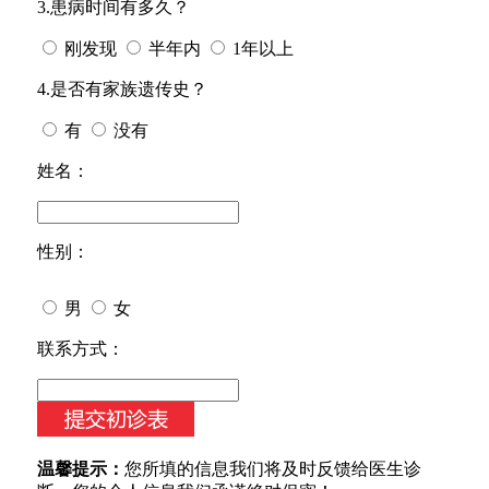
3.患病时间有多久？
刚发现
半年内
1年以上
4.是否有家族遗传史？
有
没有
姓名：
性别：
男
女
今天日期：
联系方式：
温馨提示：
您所填的信息我们将及时反馈给医生诊