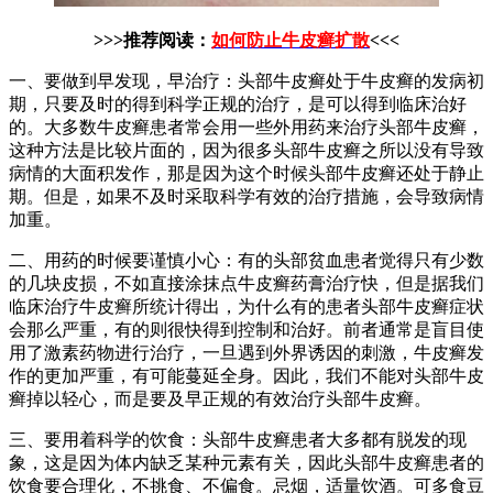
>>>推荐阅读：
如何防止牛皮癣扩散
<<<
一、要做到早发现，早治疗：头部牛皮癣处于牛皮癣的发病初
期，只要及时的得到科学正规的治疗，是可以得到临床治好
的。大多数牛皮癣患者常会用一些外用药来治疗头部牛皮癣，
这种方法是比较片面的，因为很多头部牛皮癣之所以没有导致
病情的大面积发作，那是因为这个时候头部牛皮癣还处于静止
期。但是，如果不及时采取科学有效的治疗措施，会导致病情
加重。
二、用药的时候要谨慎小心：有的头部贫血患者觉得只有少数
的几块皮损，不如直接涂抹点牛皮癣药膏治疗快，但是据我们
临床治疗牛皮癣所统计得出，为什么有的患者头部牛皮癣症状
会那么严重，有的则很快得到控制和治好。前者通常是盲目使
用了激素药物进行治疗，一旦遇到外界诱因的刺激，牛皮癣发
作的更加严重，有可能蔓延全身。因此，我们不能对头部牛皮
癣掉以轻心，而是要及早正规的有效治疗头部牛皮癣。
三、要用着科学的饮食：头部牛皮癣患者大多都有脱发的现
象，这是因为体内缺乏某种元素有关，因此头部牛皮癣患者的
饮食要合理化，不挑食、不偏食。忌烟，适量饮酒。可多食豆