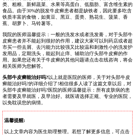
类、粗粮、新鲜蔬菜、水果等高蛋白、低脂肪、富含维生素的
食品。由于30%的脱发牛皮癣患者都是缺铁者，因此要多吃含
铁质丰富的食物，如黄豆、黑豆、蛋类、熟花生、菠菜、香
蕉、胡萝卜、马铃薯等。
我院的医师温馨提示：一般的洗发水或者洗发膏，对于头部牛
皮癣患者并不能起到很好的作用，建议大家可以到药店或者超
市买一些去屑、去污能力比较强又比较温和刺激性小的洗发护
发用品，定期洗头，能起到止痒、辅助治疗头部牛皮癣的作
用。如果您还有关于牛皮癣的其他问题请点击在线咨询，将会
相关医师为您解答。
头部牛皮癣能治好吗?
以上就是医院的医师，关于对头部牛皮
癣能治好吗?的详细介绍了!相信很多人读了这篇文章以后，对
头部牛皮癣能治好吗?医院的医师温馨提示：所有皮肤病的患
者需要及早就医，及早治好。就医请选择正规、专业的医院，
以免耽误您的病情。
温馨提醒:
以上文章内容为医生助理整理。若想了解更多信息，可点击