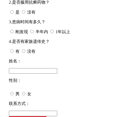
2.是否服用抗癣药物？
是
没有
3.患病时间有多久？
刚发现
半年内
1年以上
4.是否有家族遗传史？
有
没有
姓名：
性别：
男
女
今天日期：
联系方式：