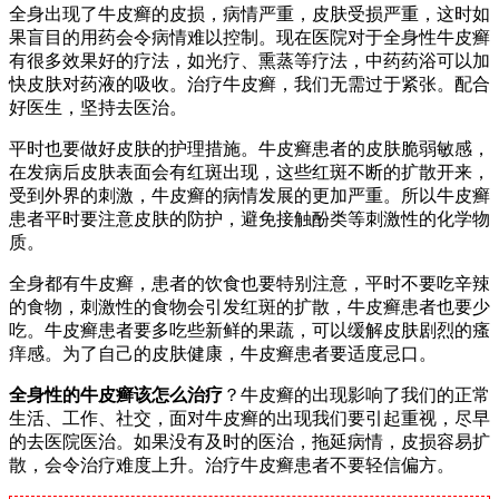
全身出现了牛皮癣的皮损，病情严重，皮肤受损严重，这时如
果盲目的用药会令病情难以控制。现在医院对于全身性牛皮癣
有很多效果好的疗法，如光疗、熏蒸等疗法，中药药浴可以加
快皮肤对药液的吸收。治疗牛皮癣，我们无需过于紧张。配合
好医生，坚持去医治。
平时也要做好皮肤的护理措施。牛皮癣患者的皮肤脆弱敏感，
在发病后皮肤表面会有红斑出现，这些红斑不断的扩散开来，
受到外界的刺激，牛皮癣的病情发展的更加严重。所以牛皮癣
患者平时要注意皮肤的防护，避免接触酚类等刺激性的化学物
质。
全身都有牛皮癣，患者的饮食也要特别注意，平时不要吃辛辣
的食物，刺激性的食物会引发红斑的扩散，牛皮癣患者也要少
吃。牛皮癣患者要多吃些新鲜的果蔬，可以缓解皮肤剧烈的瘙
痒感。为了自己的皮肤健康，牛皮癣患者要适度忌口。
全身性的牛皮癣该怎么治疗
？牛皮癣的出现影响了我们的正常
生活、工作、社交，面对牛皮癣的出现我们要引起重视，尽早
的去医院医治。如果没有及时的医治，拖延病情，皮损容易扩
散，会令治疗难度上升。治疗牛皮癣患者不要轻信偏方。