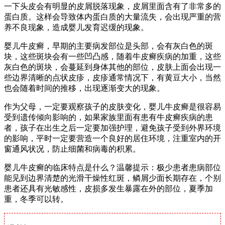
一下头皮会有明显的皮屑脱落现象，皮屑里面含有了非常多的
蛋白质。这样会导致体内蛋白质的大量流失，会出现严重的营
养不良现象，造成婴儿发育迟缓的现象。
婴儿牛皮癣，早期的主要病发部位是头部，会有灰白色的斑
块，这些斑块会有一些凹凸感，随着牛皮癣疾病的加重，这些
灰白色的斑块，会蔓延到身体其他的部位，皮肤上面会出现一
些边界清晰的点状皮疹，皮疹通常情况下，有黄豆大小，当然
也会随着时间的推移，出现逐渐变大的现象。
作为父母，一定要观察孩子的皮肤变化，婴儿牛皮癣是很容易
受到遗传倾向影响的，如果家族里面有患有牛皮癣疾病的患
者，孩子在出生之后一定要加强护理，避免孩子受到外界环境
的影响，平时一定要营造一个良好的居住环境，注重室内的开
窗通风状况，防止细菌和病毒的积累。
婴儿牛皮癣的临床特点是什么？温馨提示：极少患者患病部位
能见到边界清楚的光滑干燥性红斑，鳞屑少面长期存在，个别
患者还具有光敏感性，皮损多发生暴露在外的部位，夏季加
重，冬季可以转。