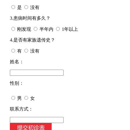
是
没有
3.患病时间有多久？
刚发现
半年内
1年以上
4.是否有家族遗传史？
有
没有
姓名：
性别：
男
女
今天日期：
联系方式：